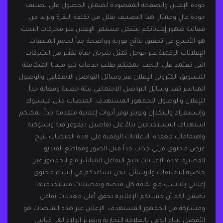
جودة الإعلان والصفحة المقصودة لضمان الحصول على تصنيف
جودة عالٍ وممتاز. هذا التصنيف يقلل من تكلفة النقرة ويزيد من
فعالية ظهور إعلاناتكم بشكل مستمر. الإعلان عبر محركات البحث
هو الأسرع في تحقيق نتائج فورية وواضحة جداً لحجم المبيعات.
الإعلانات الرقمية عبر جوجل تمثل شريان حياة لكثير من الشركات
التي تعتمد على البحث. يمكنكم طلب خدمات كيو ميديا المتكاملة
للتسويق الكتروني الإعلان عبر وسائل التواصل الاجتماعي والوصول
المباشر تعد وسائل التواصل الاجتماعي بيئة خصبة وفعالة جداً
للإعلان والوصول للجمهور المستهدف. المنصات مثل فيسبوك
وإنستغرام ولينكدإن وتويتر توفر أدوات إعلانية متقدمة جداً. يمكنكم
استهداف المستخدمين بناءً على تفاصيل ديموغرافية وسلوكية
واهتمامات معقدة. الاعلانات الرقمية على هذه المنصات تتيح
عرض محتوى مرئي جذاب جداً مثل الصور ومقاطع الفيديو
القصيرة. هذه الإعلانات تتيح التفاعل المباشر مع الجمهور عبر
خاصية التعليقات والرسائل. نحن نساعدكم في إنشاء محتوى
إعلاني يتناسب مع ثقافة كل منصة وتفضيلات مستخدميها.
نضمن لكم أن حملاتكم الإعلانية تحقق أعلى معدلات تفاعل
ومشاركة من الجمهور المستهدف. الإعلان عبر هذه المنصات هو
الأفضل لبناء الوعي بالعلامة التجارية وتعزيز الولاء لها. قياس