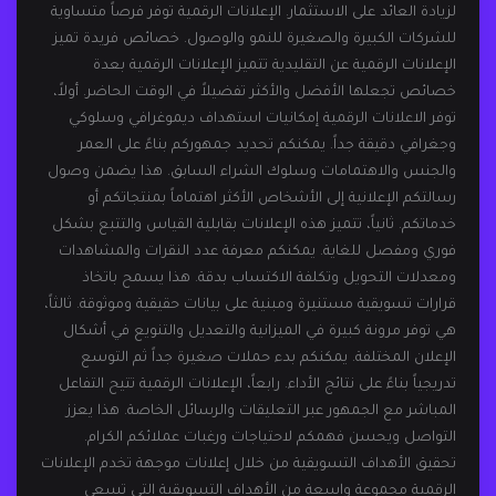
لزيادة العائد على الاستثمار. الإعلانات الرقمية توفر فرصاً متساوية
للشركات الكبيرة والصغيرة للنمو والوصول. خصائص فريدة تميز
الإعلانات الرقمية عن التقليدية تتميز الإعلانات الرقمية بعدة
خصائص تجعلها الأفضل والأكثر تفضيلاً في الوقت الحاضر. أولاً،
توفر الاعلانات الرقمية إمكانيات استهداف ديموغرافي وسلوكي
وجغرافي دقيقة جداً. يمكنكم تحديد جمهوركم بناءً على العمر
والجنس والاهتمامات وسلوك الشراء السابق. هذا يضمن وصول
رسالتكم الإعلانية إلى الأشخاص الأكثر اهتماماً بمنتجاتكم أو
خدماتكم. ثانياً، تتميز هذه الإعلانات بقابلية القياس والتتبع بشكل
فوري ومفصل للغاية. يمكنكم معرفة عدد النقرات والمشاهدات
ومعدلات التحويل وتكلفة الاكتساب بدقة. هذا يسمح باتخاذ
قرارات تسويقية مستنيرة ومبنية على بيانات حقيقية وموثوقة. ثالثاً،
هي توفر مرونة كبيرة في الميزانية والتعديل والتنويع في أشكال
الإعلان المختلفة. يمكنكم بدء حملات صغيرة جداً ثم التوسع
تدريجياً بناءً على نتائج الأداء. رابعاً، الإعلانات الرقمية تتيح التفاعل
المباشر مع الجمهور عبر التعليقات والرسائل الخاصة. هذا يعزز
التواصل ويحسن فهمكم لاحتياجات ورغبات عملائكم الكرام.
تحقيق الأهداف التسويقية من خلال إعلانات موجهة تخدم الإعلانات
الرقمية مجموعة واسعة من الأهداف التسويقية التي تسعى