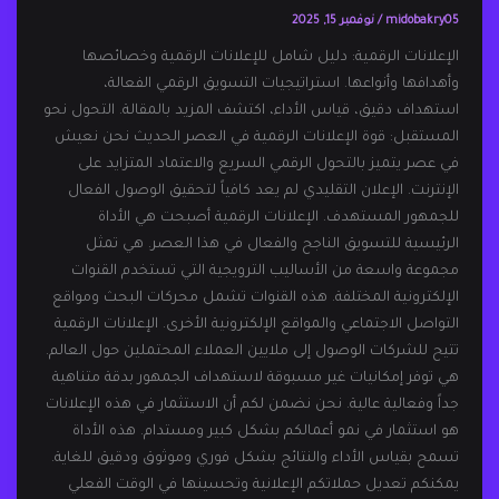
midobakry05
/
نوفمبر 15, 2025
الإعلانات الرقمية: دليل شامل للإعلانات الرقمية وخصائصها
وأهدافها وأنواعها. استراتيجيات التسويق الرقمي الفعالة،
استهداف دقيق، قياس الأداء، اكتشف المزيد بالمقالة. التحول نحو
المستقبل: قوة الإعلانات الرقمية في العصر الحديث نحن نعيش
في عصر يتميز بالتحول الرقمي السريع والاعتماد المتزايد على
الإنترنت. الإعلان التقليدي لم يعد كافياً لتحقيق الوصول الفعال
للجمهور المستهدف. الإعلانات الرقمية أصبحت هي الأداة
الرئيسية للتسويق الناجح والفعال في هذا العصر. هي تمثل
مجموعة واسعة من الأساليب الترويجية التي تستخدم القنوات
الإلكترونية المختلفة. هذه القنوات تشمل محركات البحث ومواقع
التواصل الاجتماعي والمواقع الإلكترونية الأخرى. الإعلانات الرقمية
تتيح للشركات الوصول إلى ملايين العملاء المحتملين حول العالم.
هي توفر إمكانيات غير مسبوقة لاستهداف الجمهور بدقة متناهية
جداً وفعالية عالية. نحن نضمن لكم أن الاستثمار في هذه الإعلانات
هو استثمار في نمو أعمالكم بشكل كبير ومستدام. هذه الأداة
تسمح بقياس الأداء والنتائج بشكل فوري وموثوق ودقيق للغاية.
يمكنكم تعديل حملاتكم الإعلانية وتحسينها في الوقت الفعلي