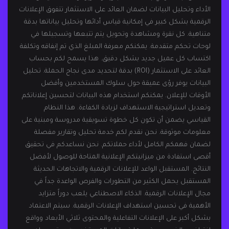
الأداء وتحليل البيانات لضمان العائد على الاستثمار تتفوق الإعلانات
الرقمية بشكل كبير في إمكانية قياس أدائها وتحليل بياناتها بدقة
متناهية. كل نقرة ومشاهدة وتحويل يتم تتبعها وتسجيلها في
لوحات تحكم متقدمة. يمكنكم معرفة المبلغ الذي تم إنفاقه وتكلفة
اكتساب كل عميل جديد بشكل دقيق. هذا يسمح لكم بحساب
العائد على الاستثمار (ROI) بدقة لتحديد مدى نجاح الحملة. تحليل
البيانات يوفر رؤى عميقة حول سلوك المستخدمين وأفضل
الأوقات للإعلان. يمكنكم استخدام هذه البيانات لتحسين إعلاناتكم
وتعديل استراتيجية الاستهداف لزيادة الكفاءة. هذا النظام
القياسي يضمن أن تكون كل خطوة تسويقية مدروسة ومبنية على
معلومات موثوقة. نحن نقدم لكم خدمة تحليل وتقارير مفصلة
لضمان فهمكم الكامل لأداء حملاتكم. نحن نساعدكم في تحقيق
أقصى استفادة من ميزانيتكم الإعلانية المتاحة للوصول لأفضل
النتائج. المستقبل الواعد للإعلانات الرقمية والاتجاهات الحديثة
المستقبل يحمل الكثير من التطورات والفرص الواعدة جداً في
مجال الإعلانات الرقمية. الذكاء الاصطناعي يلعب دوراً متزايد
الأهمية في تحسين استهداف الإعلانات الرقمية. سيتم الاعتماد
بشكل أكبر على الإعلانات التفاعلية والمحتوى ثلاثي الأبعاد وواقع