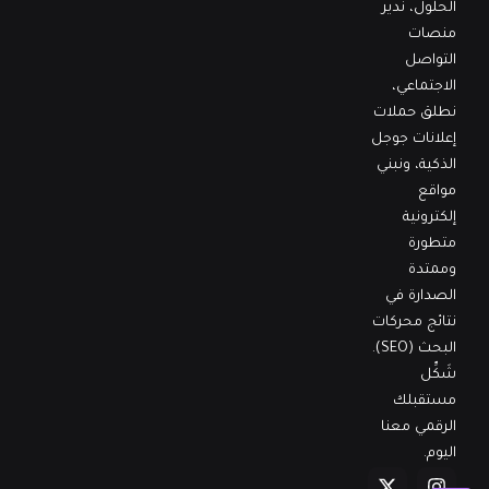
الحلول، ندير
منصات
التواصل
الاجتماعي،
نطلق حملات
إعلانات جوجل
الذكية، ونبني
مواقع
إلكترونية
متطورة
وممتدة
الصدارة في
نتائج محركات
البحث (SEO).
شَكِّل
مستقبلك
الرقمي معنا
اليوم.
X
Y
I