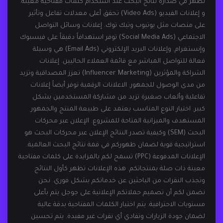
تظهر في صدارة نتائج البحث عند استخدام كلمات مفتاحية معينة.
و إعلانات الفيديو (Video Ads) تحقق أعلى معدلات تفاعل وتأثير
على منصات مثل يوتيوب وتيك توك. إعلانات وسائل التواصل
الاجتماعي (Social Media Ads) توفر استهدافاً دقيقاً على فيسبوك
وإنستغرام. وإعلانات البريد الإلكتروني (Email Ads) هي وسيلة
فعالة للتواصل المباشر مع قائمة العملاء الحاليين. إعلانات
الشراكة والمؤثرين (Influencer Marketing) تعزز المصداقية وتزيد
من مدى الوصول للجمهور. الاعلانات الرقمية توفر أيضاً إعلانات
تفاعلية وألعاب صغيرة تزيد من مشاركة المستخدمين بشكل
كبير. اختيار النوع المناسب يعتمد على طبيعة المنتج والجمهور
المستهدف والميزانية المتاحة للمشروع. الإعلان عبر محركات
البحث (SEM) وكيفية تصدر النتائج الإعلان عبر محركات البحث هو
استراتيجية قوية لضمان ظهوركم في قمة نتائج البحث العالمية.
الإعلانات المدفوعة (PPC) تسمح لكم بالمزايدة على كلمات مفتاحية
معينة ذات صلة بمنتجاتكم. هذه الإعلانات تظهر كأول النتائج
وتجذب النقرات من الباحثين عن خدماتكم بشكل فوري. نحن
نضمن لكم أن تصميم حملاتكم الإعلانية على جوجل يتم بأعلى
مستويات الاحترافية. يتم اختيار الكلمات المفتاحية بدقة عالية
لضمان جودة الزيارات وتفادي أي نقرات غير مفيدة. يتم تحسين