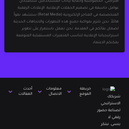
افتراضي. الخصوصية وحماية بيانات المستخدمين ستصبحان
عوامل حاسمة في تصميم الحملات الإعلانية. الإعلانات الرقمية
المتخصصة في المتاجر الإلكترونية (Retail Media) ستشهد نمواً
هائلاً. نحن نلتزم بمواكبة جميع هذه التطورات والاتجاهات الحديثة
لضمان بقائكم في المقدمة. نحن نعمل باستمرار على تطوير
استراتيجياتنا الإعلانية لتناسب المتغيرات المستقبلية المتوقعة.
يمكنكم الاعتماد
خريطة
معلومات
أحدث
الموقع
الاتصال
المقالات
شريكك
الاستراتيجي
لصناعة حضور
رقمي لا
ينسى. نبتكر