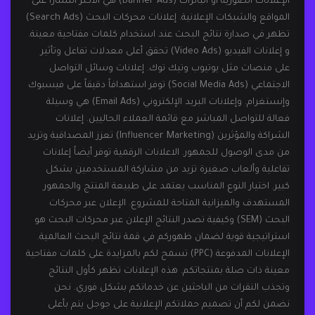
الإعلانات الصورية أو البانرات (Banner Ads) هي الأكثر انتشاراً على
المواقع والشبكات الإعلانية. إعلانات محركات البحث (Search Ads)
تظهر في صدارة نتائج البحث عند استخدام كلمات مفتاحية معينة.
و إعلانات الفيديو (Video Ads) تحقق أعلى معدلات تفاعل وتأثير
على منصات مثل يوتيوب وتيك توك. إعلانات وسائل التواصل
الاجتماعي (Social Media Ads) توفر استهدافاً دقيقاً على فيسبوك
وإنستغرام. وإعلانات البريد الإلكتروني (Email Ads) هي وسيلة
فعالة للتواصل المباشر مع قائمة العملاء الحاليين. إعلانات
الشراكة والمؤثرين (Influencer Marketing) تعزز المصداقية وتزيد
من مدى الوصول للجمهور. الاعلانات الرقمية توفر أيضاً إعلانات
تفاعلية وألعاب صغيرة تزيد من مشاركة المستخدمين بشكل
كبير. اختيار النوع المناسب يعتمد على طبيعة المنتج والجمهور
المستهدف والميزانية المتاحة للمشروع. الإعلان عبر محركات
البحث (SEM) وكيفية تصدر النتائج الإعلان عبر محركات البحث هو
استراتيجية قوية لضمان ظهوركم في قمة نتائج البحث العالمية.
الإعلانات المدفوعة (PPC) تسمح لكم بالمزايدة على كلمات مفتاحية
معينة ذات صلة بمنتجاتكم. هذه الإعلانات تظهر كأول النتائج
وتجذب النقرات من الباحثين عن خدماتكم بشكل فوري. نحن
نضمن لكم أن تصميم حملاتكم الإعلانية على جوجل يتم بأعلى