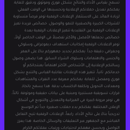
تسمح بقياس الأداء والنتائج بشكل فوري وموثوق ودقيق للغاية.
يمكنكم تعديل حملاتكم الإعلانية وتحسينها في الوقت الفعلي
لزيادة العائد على الاستثمار. الإعلانات الرقمية توفر فرصاً متساوية
للشركات الكبيرة والصغيرة للنمو والوصول. خصائص فريدة تميز
الإعلانات الرقمية عن التقليدية تتميز الإعلانات الرقمية بعدة
خصائص تجعلها الأفضل والأكثر تفضيلاً في الوقت الحاضر. أولاً،
توفر الاعلانات الرقمية إمكانيات استهداف ديموغرافي وسلوكي
وجغرافي دقيقة جداً. يمكنكم تحديد جمهوركم بناءً على العمر
والجنس والاهتمامات وسلوك الشراء السابق. هذا يضمن وصول
رسالتكم الإعلانية إلى الأشخاص الأكثر اهتماماً بمنتجاتكم أو
خدماتكم. ثانياً، تتميز هذه الإعلانات بقابلية القياس والتتبع بشكل
فوري ومفصل للغاية. يمكنكم معرفة عدد النقرات والمشاهدات
ومعدلات التحويل وتكلفة الاكتساب بدقة. هذا يسمح باتخاذ
قرارات تسويقية مستنيرة ومبنية على بيانات حقيقية وموثوقة. ثالثاً،
هي توفر مرونة كبيرة في الميزانية والتعديل والتنويع في أشكال
الإعلان المختلفة. يمكنكم بدء حملات صغيرة جداً ثم التوسع
تدريجياً بناءً على نتائج الأداء. رابعاً، الإعلانات الرقمية تتيح التفاعل
المباشر مع الجمهور عبر التعليقات والرسائل الخاصة. هذا يعزز
التواصل ويحسن فهمكم لاحتياجات ورغبات عملائكم الكرام.