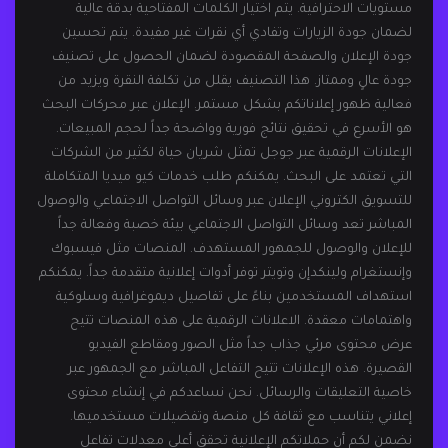
مستويات الاحترافية. يتم اختيار الكلمات المفتاحية بدقة عالية
لضمان جودة الزيارات وتفادي أي نقرات غير مفيدة. يتم تحسين
جودة الإعلان والصفحة المقصودة لضمان الحصول على تصنيف
جودة عالٍ وممتاز. هذا التصنيف يقلل من تكلفة النقرة ويزيد من
فعالية ظهور إعلاناتكم بشكل مستمر. الإعلان عبر محركات البحث
هو الأسرع في تحقيق نتائج فورية وواضحة جداً لحجم المبيعات.
الإعلانات الرقمية عبر جوجل تمثل شريان حياة لكثير من الشركات
التي تعتمد على البحث. يمكنكم طلب خدمات كيو ميديا المتكاملة
للتسويق الكتروني الإعلان عبر وسائل التواصل الاجتماعي والوصول
المباشر تعد وسائل التواصل الاجتماعي بيئة خصبة وفعالة جداً
للإعلان والوصول للجمهور المستهدف. المنصات مثل فيسبوك
وإنستغرام ولينكدإن وتويتر توفر أدوات إعلانية متقدمة جداً. يمكنكم
استهداف المستخدمين بناءً على تفاصيل ديموغرافية وسلوكية
واهتمامات معقدة. الاعلانات الرقمية على هذه المنصات تتيح
عرض محتوى مرئي جذاب جداً مثل الصور ومقاطع الفيديو
القصيرة. هذه الإعلانات تتيح التفاعل المباشر مع الجمهور عبر
خاصية التعليقات والرسائل. نحن نساعدكم في إنشاء محتوى
إعلاني يتناسب مع ثقافة كل منصة وتفضيلات مستخدميها.
نضمن لكم أن حملاتكم الإعلانية تحقق أعلى معدلات تفاعل