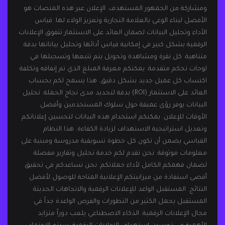
ومشاركة من الجمهور المستهدف. الإعلان عبر هذه المنصات هو
الأفضل لبناء الوعي بالعلامة التجارية وتعزيز الولاء لها. قياس
الأداء وتحليل البيانات لضمان العائد على الاستثمار تتفوق الإعلانات
الرقمية بشكل كبير في إمكانية قياس أدائها وتحليل بياناتها بدقة
متناهية. كل نقرة ومشاهدة وتحويل يتم تتبعها وتسجيلها في
لوحات تحكم متقدمة. يمكنكم معرفة المبلغ الذي تم إنفاقه وتكلفة
اكتساب كل عميل جديد بشكل دقيق. هذا يسمح لكم بحساب
العائد على الاستثمار (ROI) بدقة لتحديد مدى نجاح الحملة. تحليل
البيانات يوفر رؤى عميقة حول سلوك المستخدمين وأفضل
الأوقات للإعلان. يمكنكم استخدام هذه البيانات لتحسين إعلاناتكم
وتعديل استراتيجية الاستهداف لزيادة الكفاءة. هذا النظام
القياسي يضمن أن تكون كل خطوة تسويقية مدروسة ومبنية على
معلومات موثوقة. نحن نقدم لكم خدمة تحليل وتقارير مفصلة
لضمان فهمكم الكامل لأداء حملاتكم. نحن نساعدكم في تحقيق
أقصى استفادة من ميزانيتكم الإعلانية المتاحة للوصول لأفضل
النتائج. المستقبل الواعد للإعلانات الرقمية والاتجاهات الحديثة
المستقبل يحمل الكثير من التطورات والفرص الواعدة جداً في
مجال الإعلانات الرقمية. الذكاء الاصطناعي يلعب دوراً متزايد