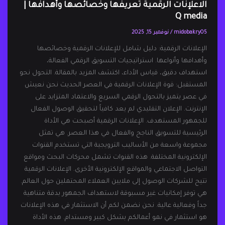
الاعلإنات الرقمية تعريفها وخصائصها وأهدافها |
Q media
midobakry05
/
نوفمبر 15, 2025
الإعلانات الرقمية: دليل شامل للإعلانات الرقمية وخصائصها
وأهدافها وأنواعها. استراتيجيات التسويق الرقمي الفعالة،
استهداف دقيق، قياس الأداء، اكتشف المزيد بالمقالة. التحول نحو
المستقبل: قوة الإعلانات الرقمية في العصر الحديث نحن نعيش
في عصر يتميز بالتحول الرقمي السريع والاعتماد المتزايد على
الإنترنت. الإعلان التقليدي لم يعد كافياً لتحقيق الوصول الفعال
للجمهور المستهدف. الإعلانات الرقمية أصبحت هي الأداة
الرئيسية للتسويق الناجح والفعال في هذا العصر. هي تمثل
مجموعة واسعة من الأساليب الترويجية التي تستخدم القنوات
الإلكترونية المختلفة. هذه القنوات تشمل محركات البحث ومواقع
التواصل الاجتماعي والمواقع الإلكترونية الأخرى. الإعلانات الرقمية
تتيح للشركات الوصول إلى ملايين العملاء المحتملين حول العالم.
هي توفر إمكانيات غير مسبوقة لاستهداف الجمهور بدقة متناهية
جداً وفعالية عالية. نحن نضمن لكم أن الاستثمار في هذه الإعلانات
هو استثمار في نمو أعمالكم بشكل كبير ومستدام. هذه الأداة