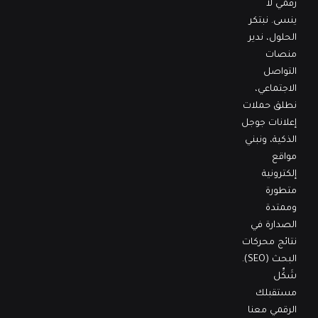
رقمي لا
ينسى. نبتكر
الحلول، ندير
منصات
التواصل
الاجتماعي،
نطلق حملات
إعلانات جوجل
الذكية، ونبني
مواقع
إلكترونية
متطورة
وممتدة
الصدارة في
نتائج محركات
البحث (SEO).
شَكِّل
مستقبلك
الرقمي معنا